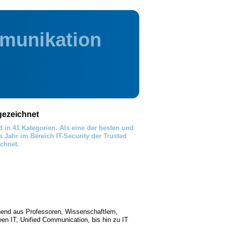
munikation
gezeichnet
nd in 41 Kategorien. Als eine der besten und
 Jahr im Bereich IT-Security der Trusted
chnet.
ehend aus Professoren, Wissenschaftlern,
en IT, Unified Communication, bis hin zu IT