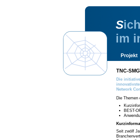
S
ic
im i
Projekt
TNC-SMGW 
Die initiati
innovativst
Network Con
Die Themen d
Kurzinfo
BEST-OF
Anwendun
Kurzinforma
Seit zwölf J
Branchenvert