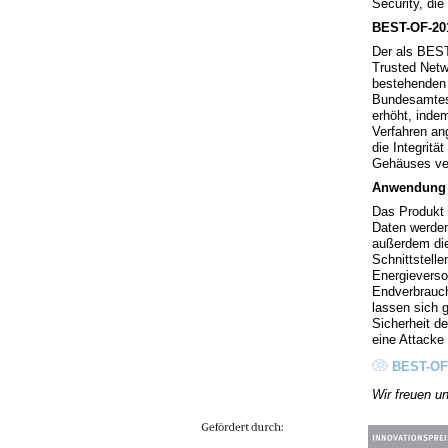
Security, di
BEST-OF-20
Der als BES
Trusted Netw
bestehenden 
Bundesamtes 
erhöht, inde
Verfahren an
die Integrit
Gehäuses ver
Anwendung i
Das Produkt
Daten werde
außerdem die
Schnittstell
Energieverso
Endverbrauch
lassen sich 
Sicherheit d
eine Attacke
BEST-OF-
Wir freuen u