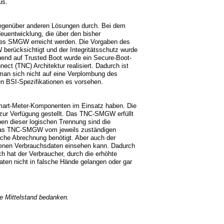
us.
genüber anderen Lösungen durch. Bei dem
uentwicklung, die über den bisher
des SMGW erreicht werden. Die Vorgaben des
berücksichtigt und der Integritätsschutz wurde
uend auf Trusted Boot wurde ein Secure-Boot-
ct (TNC) Architektur realisiert. Dadurch ist
 man sich nicht auf eine Verplombung des
en BSI-Spezifikationen es vorsehen.
art-Meter-Komponenten im Einsatz haben. Die
r Verfügung gestellt. Das TNC-SMGW erfüllt
ben dieser logischen Trennung sind die
d das TNC-SMGW vom jeweils zuständigen
iche Abrechnung benötigt. Aber auch der
genen Verbrauchsdaten einsehen kann. Dadurch
 hat der Verbraucher, durch die erhöhte
ten nicht in falsche Hände gelangen oder gar
ve Mittelstand bedanken.