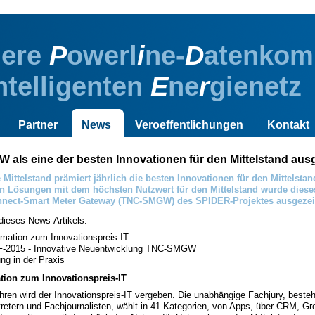
here
P
owerl
i
ne-
D
atenkom
ntelligenten
E
ne
r
gienetz
Partner
News
Veroeffentlichungen
Kontakt
als eine der besten Innovationen für den Mittelstand aus
ve Mittelstand prämiert jährlich die besten Innovationen für den Mittelsta
en Lösungen mit dem höchsten Nutzwert für den Mittelstand wurde dieses
nect-Smart Meter Gateway (TNC-SMGW) des SPIDER-Projektes ausgezei
ieses News-Artikels:
rmation zum Innovationspreis-IT
-2015 - Innovative Neuentwicklung TNC-SMGW
g in der Praxis
tion zum Innovationspreis-IT
ahren wird der Innovationspreis-IT vergeben. Die unabhängige Fachjury, best
retern und Fachjournalisten, wählt in 41 Kategorien, von Apps, über CRM, Gre