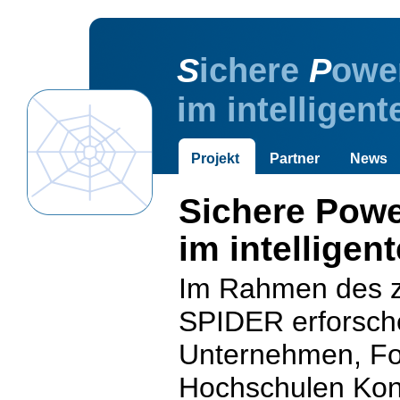
S
ichere
P
owe
im intelligen
Projekt
Partner
News
Sichere Pow
im intelligen
Im Rahmen des z
SPIDER erforsch
Unternehmen, Fo
Hochschulen Konz